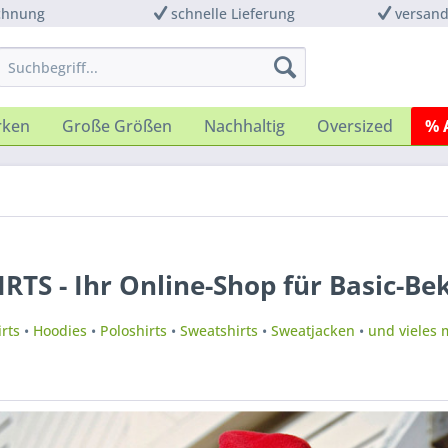
chnung
schnelle Lieferung
versand
rken
Große Größen
Nachhaltig
Oversized
% 
IRTS - Ihr Online-Shop für Basic-Be
rts
•
Hoodies
•
Poloshirts
•
Sweatshirts
•
Sweatjacken
•
und vieles 