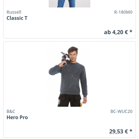
Russell
R-180M0
Classic T
ab 4,20 € *
B&C
BC-WUC20
Hero Pro
29,53 € *