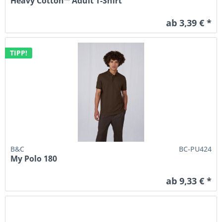
Heavy Cotton™ Adult T-Shirt
ab 3,39 € *
TIPP!
B&C
BC-PU424
My Polo 180
ab 9,33 € *