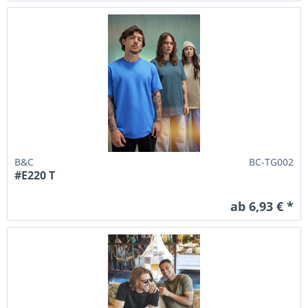
B&C
BC-TG002
#E220 T
ab 6,93 € *