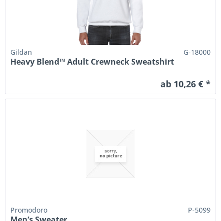
Gildan
G-18000
Heavy Blend™ Adult Crewneck Sweatshirt
ab 10,26 € *
Promodoro
P-5099
Men’s Sweater