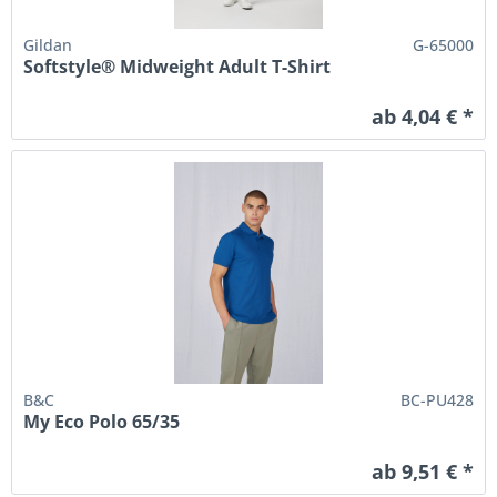
Gildan
G-65000
Softstyle® Midweight Adult T-Shirt
ab 4,04 € *
B&C
BC-PU428
My Eco Polo 65/35
ab 9,51 € *