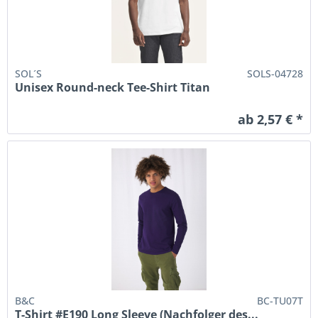
SOL´S
SOLS-04728
Unisex Round-neck Tee-Shirt Titan
ab 2,57 € *
B&C
BC-TU07T
T-Shirt #E190 Long Sleeve (Nachfolger des...