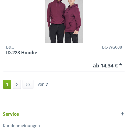
B&C
BC-WG008
ID.223 Hoodie
ab 14,34 € *
1
von
7
Service
Kundenmeinungen