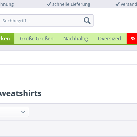
chnung
schnelle Lieferung
versand
rken
Große Größen
Nachhaltig
Oversized
% 
weatshirts