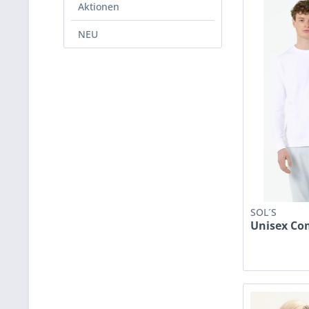
Aktionen
NEU
SOL´S
Unisex Co