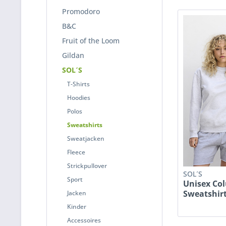
Promodoro
B&C
Fruit of the Loom
Gildan
SOL´S
T-Shirts
Hoodies
Polos
Sweatshirts
Sweatjacken
Fleece
Strickpullover
SOL´S
Sport
Unisex Co
Sweatshir
Jacken
Kinder
Accessoires