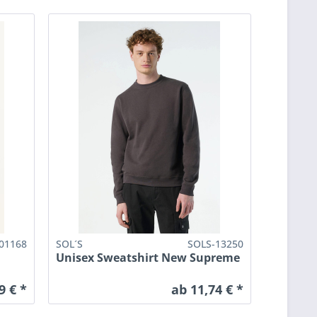
01168
SOL´S
SOLS-13250
Unisex Sweatshirt New Supreme
9 € *
ab 11,74 € *