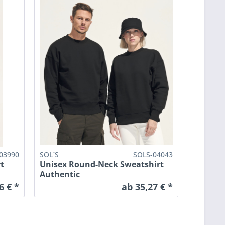
03990
SOL´S
SOLS-04043
t
Unisex Round-Neck Sweatshirt
Authentic
6 € *
ab 35,27 € *