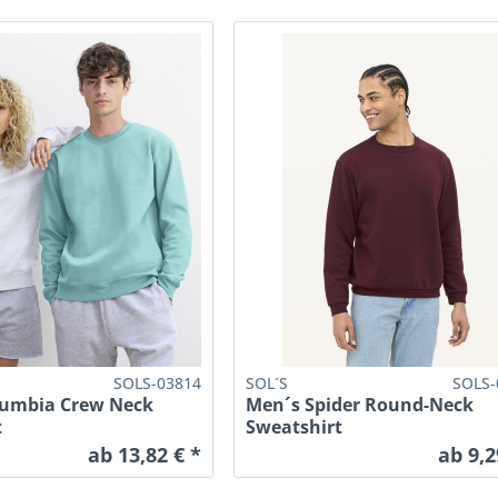
SOLS-03814
SOL´S
SOLS-
lumbia Crew Neck
Men´s Spider Round-Neck
t
Sweatshirt
ab 13,82 € *
ab 9,2