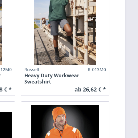
012M0
Russell
R-013M0
r
Heavy Duty Workwear
Sweatshirt
8 € *
ab 26,62 € *