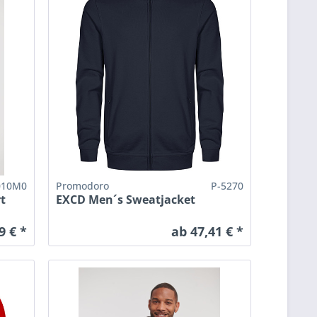
010M0
Promodoro
P-5270
t
EXCD Men´s Sweatjacket
9 € *
ab 47,41 € *