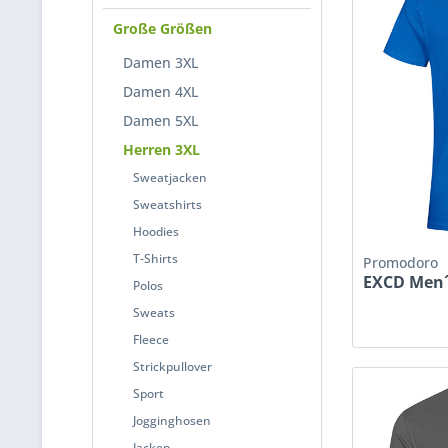
Große Größen
Damen 3XL
Damen 4XL
Damen 5XL
Herren 3XL
Sweatjacken
Sweatshirts
Hoodies
T-Shirts
Promodoro
EXCD Men´s
Polos
Sweats
Fleece
Strickpullover
Sport
Jogginghosen
Jacken