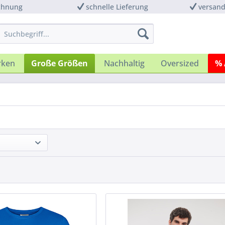
chnung
schnelle Lieferung
versand
rken
Große Größen
Nachhaltig
Oversized
% 