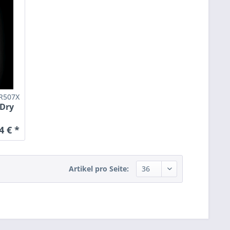
R507X
 Dry
4 € *
Artikel pro Seite: