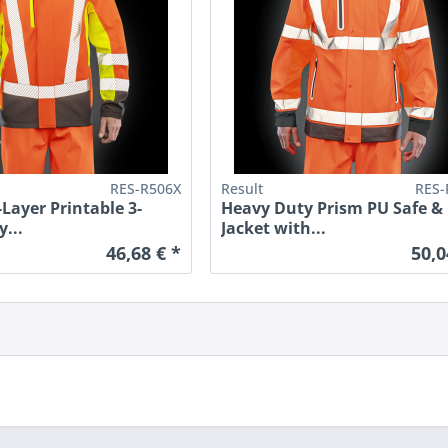
RES-R506X
Result
RES-
-Layer Printable 3-
Heavy Duty Prism PU Safe &
y...
Jacket with...
46,68 € *
50,0