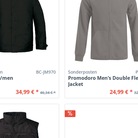
en
BC-JM970
Sonderposten
 /men
Promodoro Men’s Double Fl
Jacket
34,99 € *
24,99 € *
46,34 € *
32