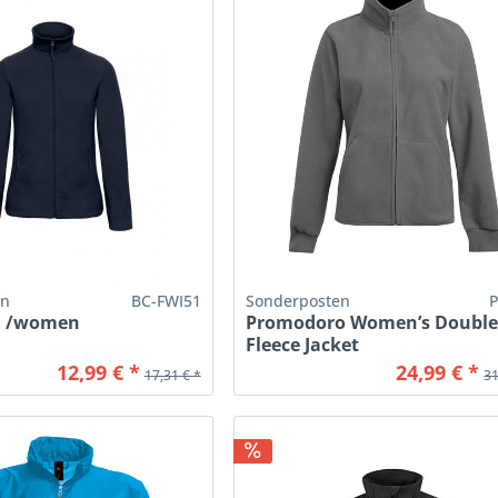
en
BC-FWI51
Sonderposten
1 /women
Promodoro Women’s Doubl
Fleece Jacket
12,99 € *
24,99 € *
17,31 € *
31