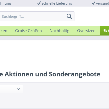
chnung
schnelle Lieferung
versand
rken
Große Größen
Nachhaltig
Oversized
% 
le Aktionen und Sonderangebote