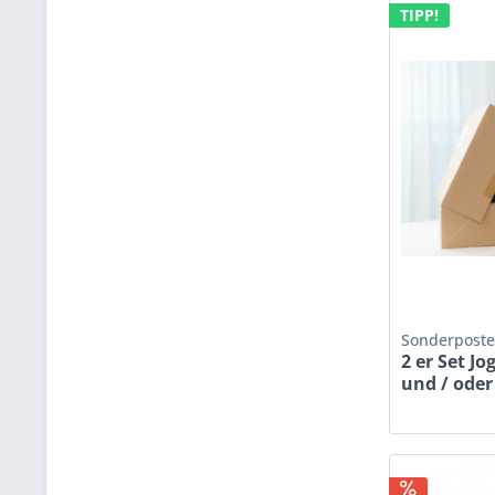
TIPP!
Sonderpost
2 er Set J
und / ode