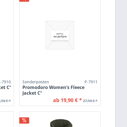
P-7910
Sonderposten
P-7911
et C⁺
Promodoro Women’s Fleece
Jacket C⁺
ab 19,90 € *
,94 € *
27,94 € *