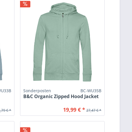
WU33B
Sonderposten
BC-WU35B
B&C Organic Zipped Hood Jacket
19,99 € *
,79 € *
27,47 € *