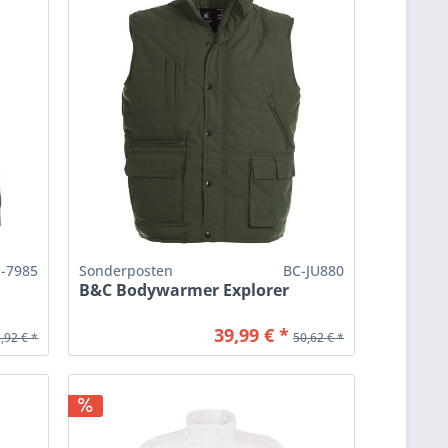
P-7985
Sonderposten
BC-JU880
e
B&C Bodywarmer Explorer
39,99 € *
,92 € *
50,62 € *