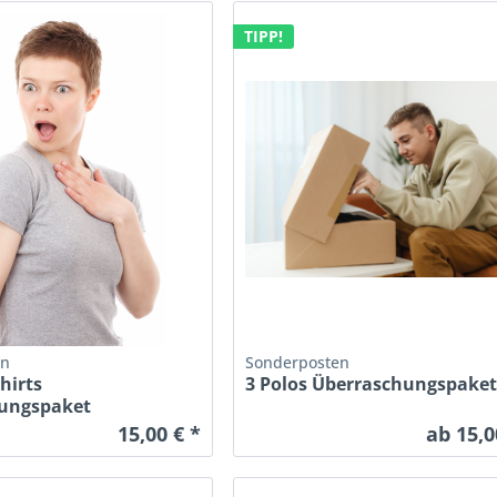
TIPP!
en
Sonderposten
hirts
3 Polos Überraschungspake
ungspaket
15,00 € *
ab 15,0