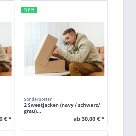
TIPP!
Sonderposten
t
2 Sweatjacken (navy / schwarz/
grau)...
0 € *
ab 30,00 € *