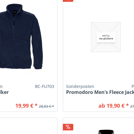
en
BC-FU703
Sonderposten
lker
Promodoro Men’s Fleece Jack
19,99 € *
ab 19,90 € *
28,83 € *
27