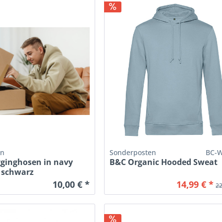
en
Sonderposten
BC-
ogginghosen in navy
B&C Organic Hooded Sweat
r schwarz
10,00 € *
14,99 € *
22