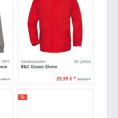
P-7971
Sonderposten
BC-JU824
eece
B&C Ocean Shore
29,99 € *
,34 € *
39,03 € *