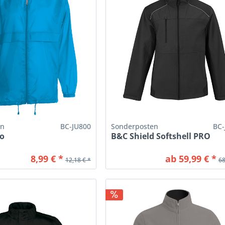
en
BC-JU800
Sonderposten
BC-
co
B&C Shield Softshell PRO
8,99 € *
ab 59,99 € *
12,18 € *
68