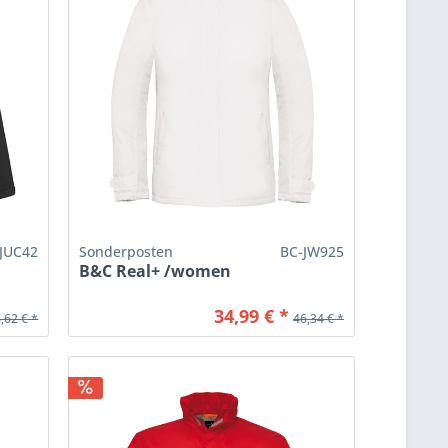
JUC42
Sonderposten
BC-JW925
B&C Real+ /women
34,99 € *
,62 € *
46,34 € *