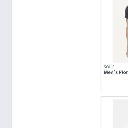
SOL´S
Men´s Pion