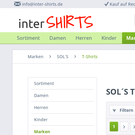
info@inter-shirts.de
Kauf auf Re
Sortiment
Damen
Herren
Kinder
Ma
Marken
SOL´S
T-Shirts
Sortiment
SOL´S T
Damen
Herren
Filtern
Kinder
1
Marken