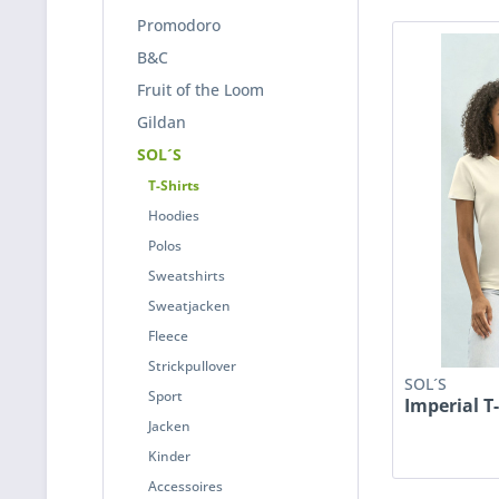
Promodoro
B&C
Fruit of the Loom
Gildan
SOL´S
T-Shirts
Hoodies
Polos
Sweatshirts
Sweatjacken
Fleece
Strickpullover
SOL´S
Sport
Imperial T
Jacken
Kinder
Accessoires