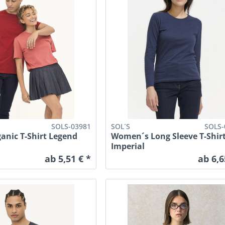
SOLS-03981
SOL´S
SOLS-
anic T-Shirt Legend
Women´s Long Sleeve T-Shir
Imperial
ab 5,51 € *
ab 6,6