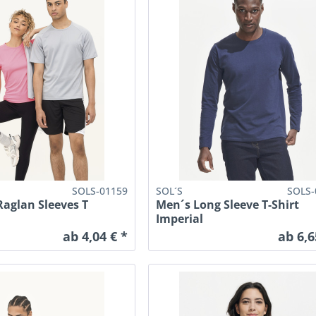
SOLS-01159
SOL´S
SOLS-
aglan Sleeves T
Men´s Long Sleeve T-Shirt
Imperial
ab 4,04 € *
ab 6,6