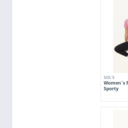
SOL´S
Women´s R
Sporty