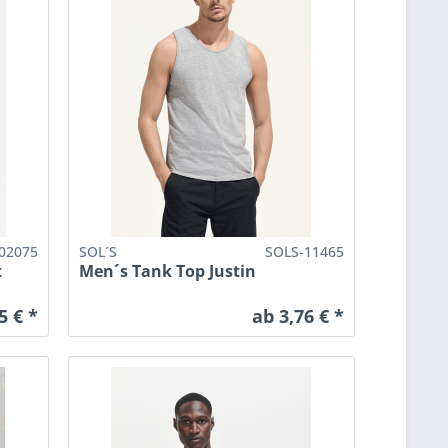
02075
SOL´S
SOLS-11465
t
Men´s Tank Top Justin
5 € *
ab 3,76 € *