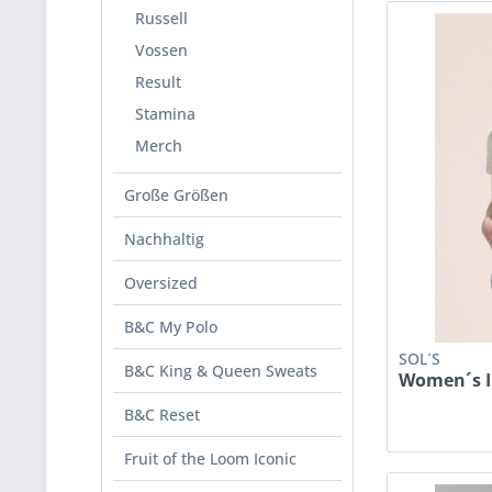
Russell
Vossen
Result
Stamina
Merch
Große Größen
Nachhaltig
Oversized
B&C My Polo
SOL´S
B&C King & Queen Sweats
Women´s Im
B&C Reset
Fruit of the Loom Iconic