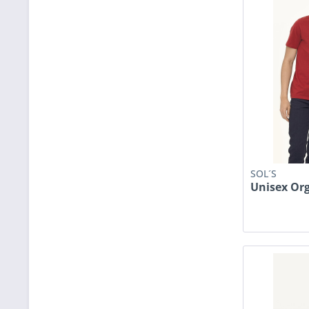
SOL´S
Unisex Org