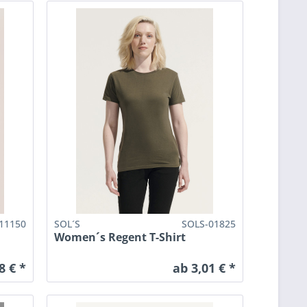
11150
SOL´S
SOLS-01825
Women´s Regent T-Shirt
8 € *
ab 3,01 € *