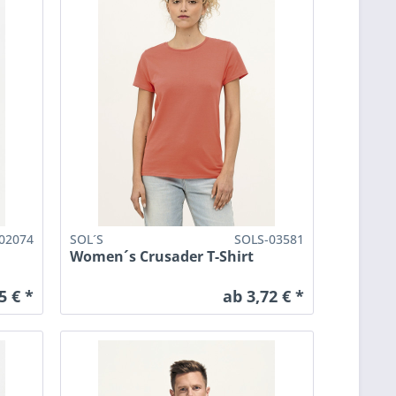
02074
SOL´S
SOLS-03581
Women´s Crusader T-Shirt
5 € *
ab 3,72 € *