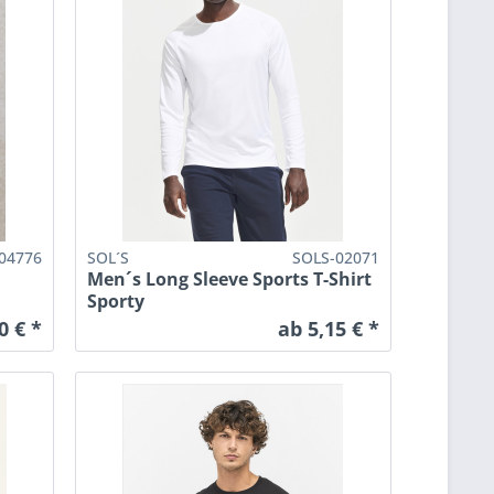
04776
SOL´S
SOLS-02071
Men´s Long Sleeve Sports T-Shirt
Sporty
0 € *
ab 5,15 € *