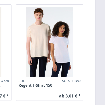
04728
SOL´S
SOLS-11380
t
Regent T-Shirt 150
7 € *
ab 3,01 € *