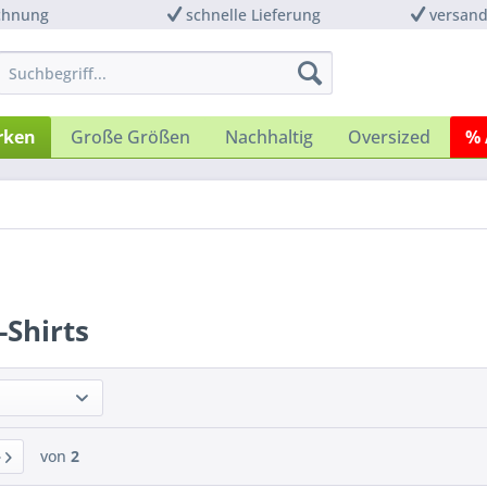
chnung
schnelle Lieferung
versand
rken
Große Größen
Nachhaltig
Oversized
% 
-Shirts
von
2