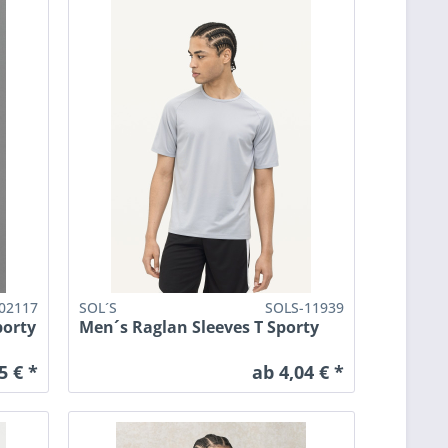
02117
SOL´S
SOLS-11939
porty
Men´s Raglan Sleeves T Sporty
5 € *
ab 4,04 € *