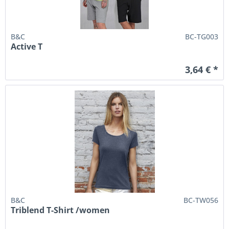
B&C
BC-TG003
Active T
3,64 € *
B&C
BC-TW056
Triblend T-Shirt /women