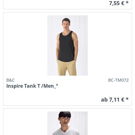
7,55 € *
B&C
BC-TM072
Inspire Tank T /Men_°
ab 7,11 € *