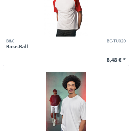
B&C
BC-TU020
Base-Ball
8,48 € *