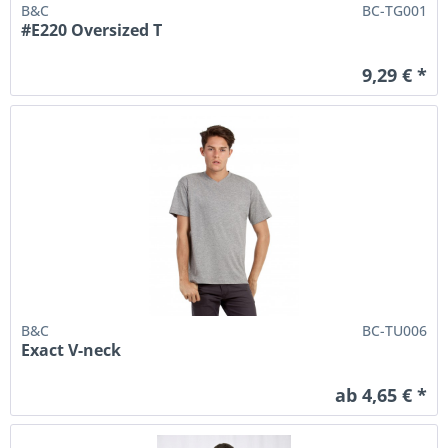
B&C
BC-TG001
#E220 Oversized T
9,29 € *
B&C
BC-TU006
Exact V-neck
ab 4,65 € *