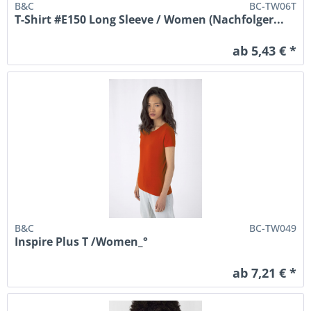
B&C
BC-TW06T
T-Shirt #E150 Long Sleeve / Women (Nachfolger...
ab 5,43 € *
B&C
BC-TW049
Inspire Plus T /Women_°
ab 7,21 € *