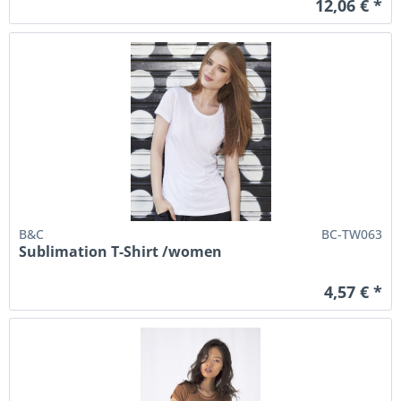
12,06 € *
B&C
BC-TW063
Sublimation T-Shirt /women
4,57 € *