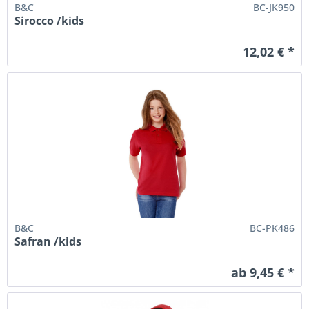
B&C
BC-JK950
Sirocco /kids
12,02 € *
B&C
BC-PK486
Safran /kids
ab 9,45 € *