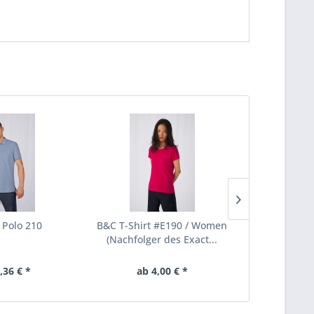
Polo 210
B&C T-Shirt #E190 / Women
B&C
(Nachfolger des Exact...
,36 € *
ab 4,00 € *
17