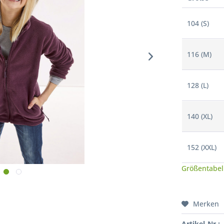
104 (S)
116 (M)
128 (L)
140 (XL)
152 (XXL)
Größentabel
Merken
Artikel-Nr.: