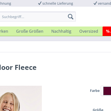
chnung
schnelle Lieferung
versand
rken
Große Größen
Nachhaltig
Oversized
% 
door Fleece
Farbe
Größe