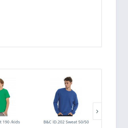
t 190 /kids
B&C ID.202 Sweat 50/50
B&C