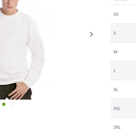
XS
S
M
L
XL
XXL
3XL