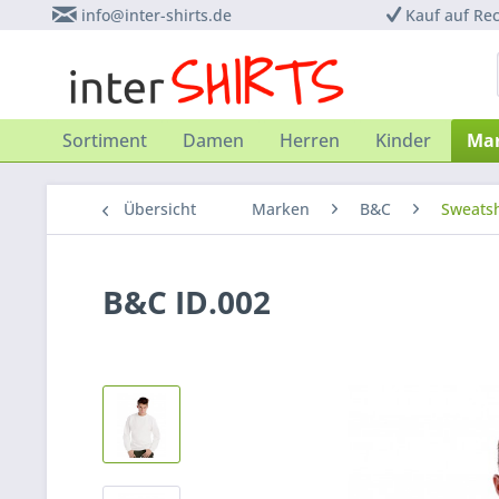
info@inter-shirts.de
Kauf auf Re
Sortiment
Damen
Herren
Kinder
Ma
Übersicht
Marken
B&C
Sweatsh
B&C ID.002