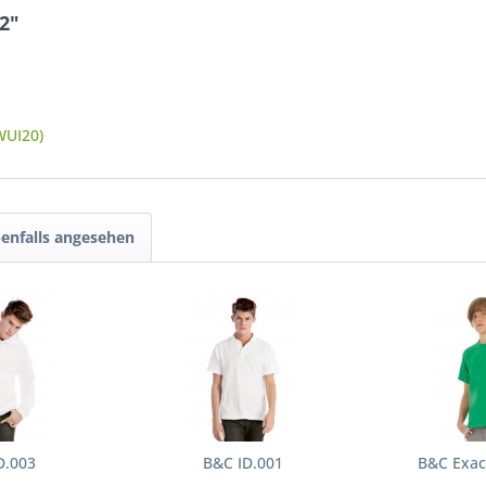
2"
WUI20)
enfalls angesehen
D.003
B&C ID.001
B&C Exac