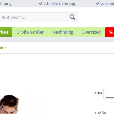
chnung
schnelle Lieferung
versand
rken
Große Größen
Nachhaltig
Oversized
% 
irts
Farbe
Größe