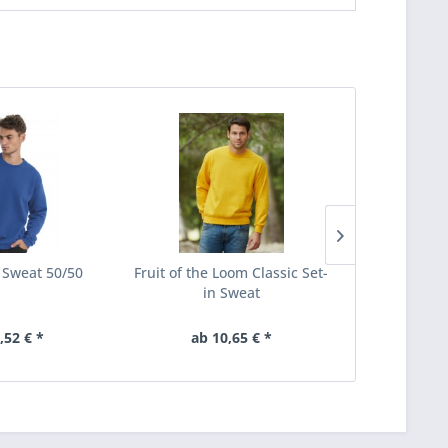
 Sweat 50/50
Fruit of the Loom Classic Set-
Fruit of the 
in Sweat
Ragl
,52 € *
ab 10,65 € *
ab 