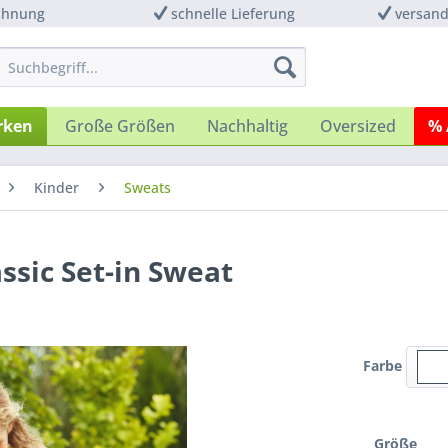
chnung
schnelle Lieferung
versand
rken
Große Größen
Nachhaltig
Oversized
% 
Kinder
Sweats
assic Set-in Sweat
Farbe
Größe