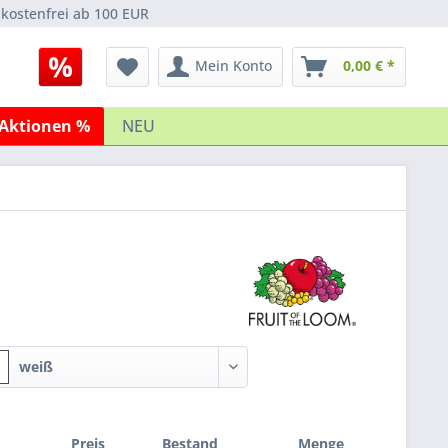
kostenfrei ab 100 EUR
Mein Konto
0,00 € *
Aktionen %
NEU
weiß
Preis
Bestand
Menge