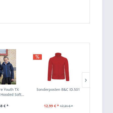
re Youth TX
Sonderposten B&C ID.501
B&C Kids I
Hooded Soft...
88 € *
12,99 € *
13
17,31 € *