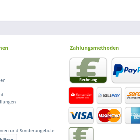
nen
Zahlungsmethoden
gen
ht
ellungen
ionen und Sonderangebote
klären