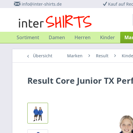
info@inter-shirts.de
Kauf auf Re
Sortiment
Damen
Herren
Kinder
Ma
Übersicht
Marken
Result
Kinde
Result Core Junior TX Pe