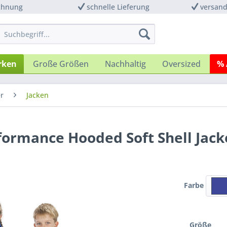
chnung
schnelle Lieferung
versand
rken
Große Größen
Nachhaltig
Oversized
% 
r
Jacken
rformance Hooded Soft Shell Jack
Farbe
Größe