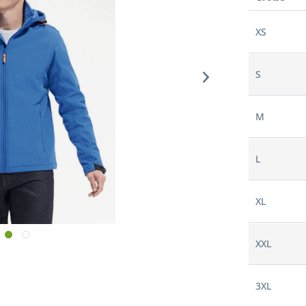
XS
S
M
L
XL
XXL
3XL