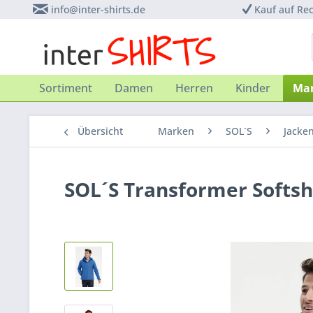
info@inter-shirts.de
Kauf auf Re
Sortiment
Damen
Herren
Kinder
Ma
Übersicht
Marken
SOL´S
Jacke
SOL´S Transformer Softsh