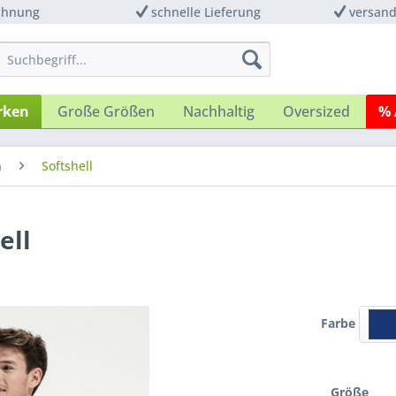
chnung
schnelle Lieferung
versand
rken
Große Größen
Nachhaltig
Oversized
% 
n
Softshell
ell
Farbe
Größe