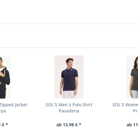
Zipped Jacket
SOL´S Men´s Polo Shirt
SOL´S Women
rpa
Pasadena
Pr
 € *
ab 13,98 € *
ab 11