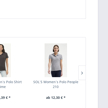
´s Polo Shirt
SOL´S Women´s Polo People
SOL´S Women
ime
210
,39 € *
ab 12,30 € *
ab 