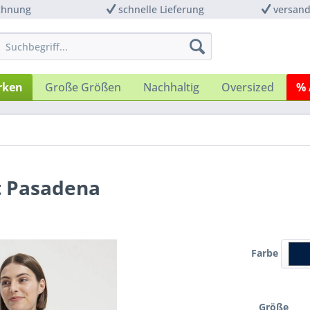
chnung
schnelle Lieferung
versand
rken
Große Größen
Nachhaltig
Oversized
% 
t Pasadena
Farbe
Größe