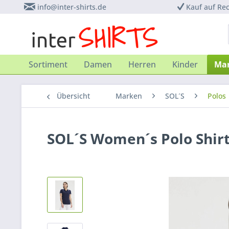
info@inter-shirts.de
Kauf auf Re
Sortiment
Damen
Herren
Kinder
Ma
Übersicht
Marken
SOL´S
Polos
SOL´S Women´s Polo Shir