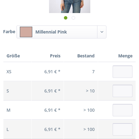
Farbe
Millennial Pink
Größe
Preis
Bestand
Menge
XS
6,91 € *
7
S
6,91 € *
> 10
M
6,91 € *
> 100
L
6,91 € *
> 100