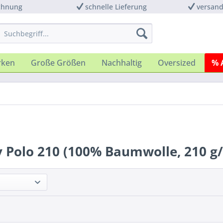
chnung
schnelle Lieferung
versand
rken
Große Größen
Nachhaltig
Oversized
% 
 Polo 210 (100% Baumwolle, 210 g