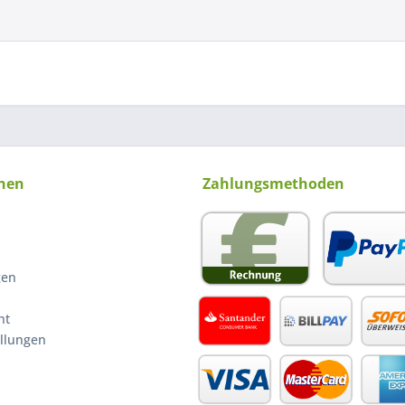
nen
Zahlungsmethoden
gen
ht
ellungen