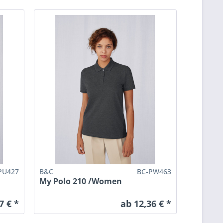
PU427
B&C
BC-PW463
My Polo 210 /Women
7 € *
ab 12,36 € *