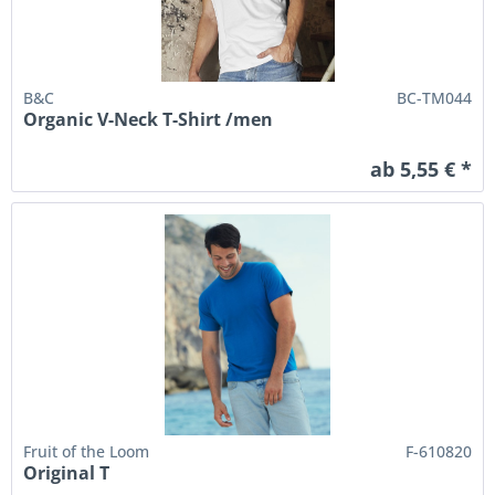
B&C
BC-TM044
Organic V-Neck T-Shirt /men
ab 5,55 € *
Fruit of the Loom
F-610820
Original T