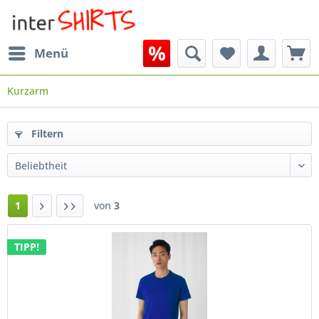
Menü
Kurzarm
Filtern
1
von
3
TIPP!