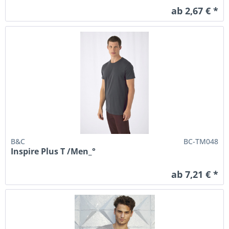
ab 2,67 € *
B&C
BC-TM048
Inspire Plus T /Men_°
ab 7,21 € *