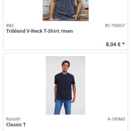
B&C
BC-TM057
Triblend V-Neck T-Shirt /men
8,04 € *
Russell
R-180M0
Classic T