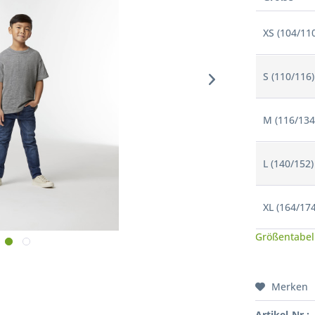
XS (104/11
S (110/116)
M (116/134
L (140/152)
XL (164/174
Größentabel
Merken
Artikel-Nr.: