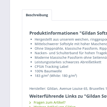
Beschreibung
Produktinformationen "Gildan Soft
Hergestellt aus unserem weichen, ringges
Mittelschwerer Softstyle mit hoher Maschend
Ohne Steppnähte, klassische Passform, Rip
Nacken- und Schulterband für hohen Trageko
Moderne klassische Passform ohne Seitennäh
Leistungsstarkes schwarzes Abreißetikett
CPSIA Tracking Label
100% Baumwolle
183 g/m² (White: 180 g/m²)
Hersteller: Gildan, Avenue Louise 65, Bruxelle
Weiterführende Links zu "Gildan So
Fragen zum Artikel?
Weitere Artikel von Gildan