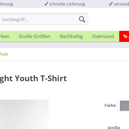
chnung
schnelle Lieferung
versand
rken
Große Größen
Nachhaltig
Oversized
% 
hals
ght Youth T-Shirt
Farbe
Größe