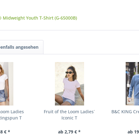
® Midweight Youth T-Shirt (G-65000B)
enfalls angesehen
 Loom Ladies
Fruit of the Loom Ladies´
B&C KING Cr
Ringspun T
Iconic T
8 € *
ab 2,79 € *
ab 19