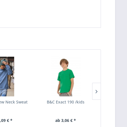
ew Neck Sweat
B&C Exact 190 /kids
Gildan Heav
T
,09 € *
ab 3,06 € *
ab 