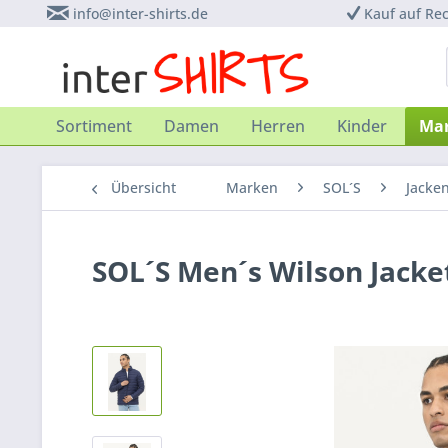
info@inter-shirts.de
Kauf auf Re
Sortiment
Damen
Herren
Kinder
Ma
Übersicht
Marken
SOL´S
Jacke
SOL´S Men´s Wilson Jacke