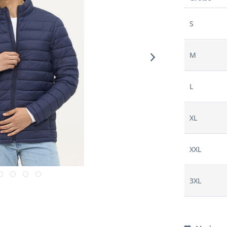
S
M
L
XL
XXL
3XL