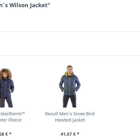
´s Wilson Jacket"
 Polartherm™
Result Men´s Snow Bird
ter Fleece
Hooded Jacket
68 € *
41,67 € *