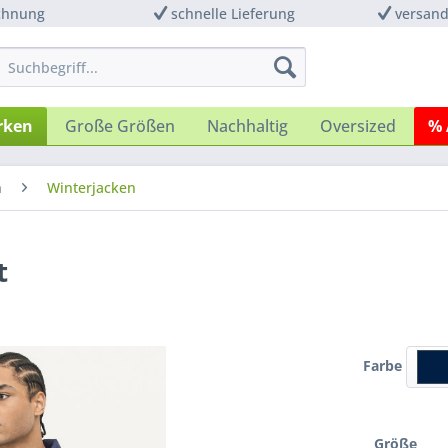
chnung
schnelle Lieferung
versand
rken
Große Größen
Nachhaltig
Oversized
% 
n
Winterjacken
t
Farbe
Größe