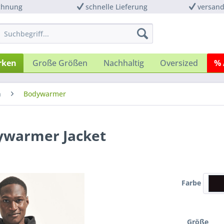
chnung
schnelle Lieferung
versand
rken
Große Größen
Nachhaltig
Oversized
% 
n
Bodywarmer
dywarmer Jacket
Farbe
Größe