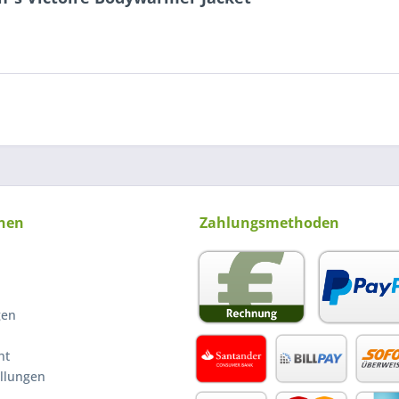
nen
Zahlungsmethoden
gen
ht
ellungen