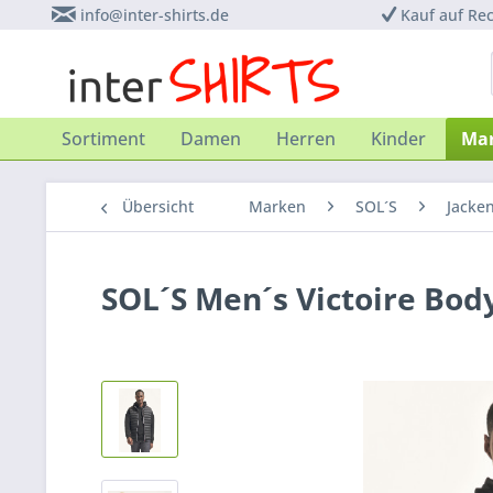
info@inter-shirts.de
Kauf auf Re
Sortiment
Damen
Herren
Kinder
Ma
Übersicht
Marken
SOL´S
Jacke
SOL´S Men´s Victoire Bo