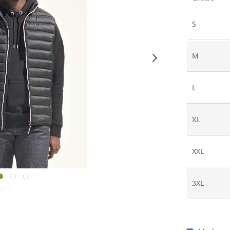
S
M
L
XL
XXL
3XL