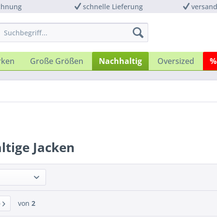
chnung
schnelle Lieferung
versand
rken
Große Größen
Nachhaltig
Oversized
%
ltige Jacken
von
2