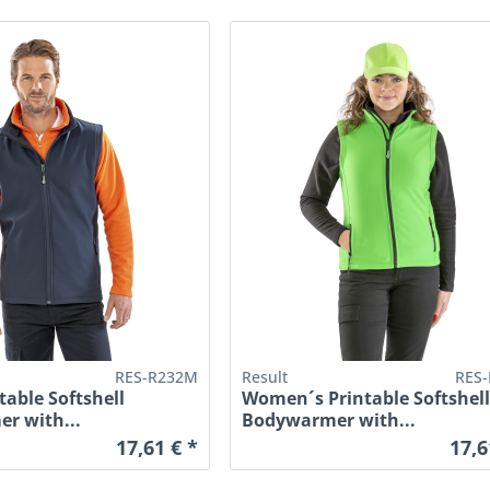
RES-R232M
Result
RES-
table Softshell
Women´s Printable Softshel
r with...
Bodywarmer with...
17,61 € *
17,6