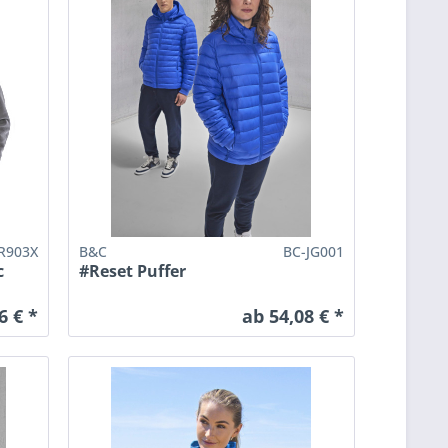
R903X
B&C
BC-JG001
c
#Reset Puffer
6 € *
ab 54,08 € *