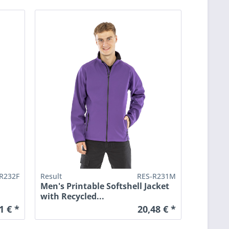
R232F
Result
RES-R231M
l
Men's Printable Softshell Jacket
with Recycled...
1 € *
20,48 € *