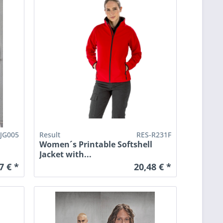
-JG005
Result
RES-R231F
Women´s Printable Softshell
Jacket with...
7 € *
20,48 € *