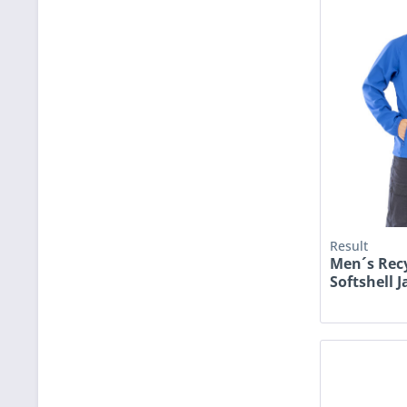
Result
Men´s Recy
Softshell J