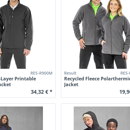
RES-R900M
Result
RES-
-Layer Printable
Recycled Fleece Polarthermi
acket
Jacket
34,32 € *
19,9