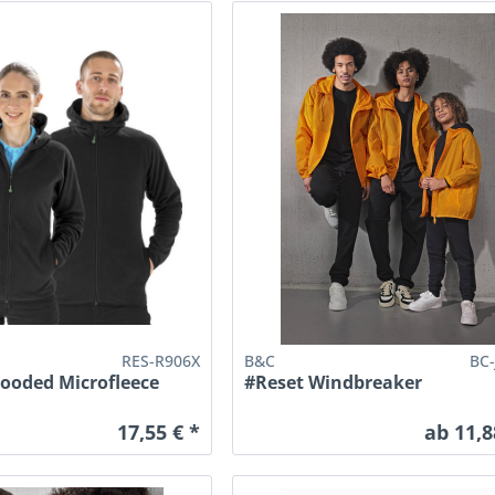
RES-R906X
B&C
BC
Hooded Microfleece
#Reset Windbreaker
17,55 € *
ab 11,8