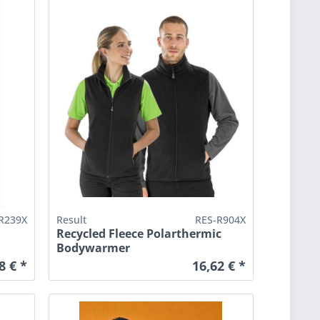
R239X
Result
RES-R904X
Recycled Fleece Polarthermic
Bodywarmer
8 € *
16,62 € *