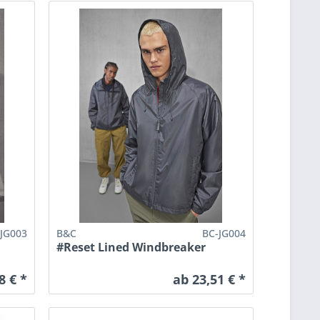
-JG003
B&C
BC-JG004
#Reset Lined Windbreaker
8 € *
ab 23,51 € *