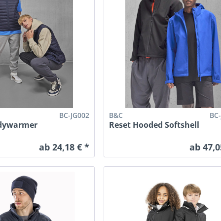
BC-JG002
B&C
BC
odywarmer
Reset Hooded Softshell
ab 24,18 € *
ab 47,0