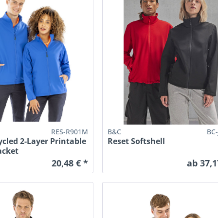
RES-R901M
B&C
BC
cled 2-Layer Printable
Reset Softshell
acket
20,48 € *
ab 37,1