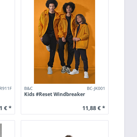
R911F
B&C
BC-JK001
Kids #Reset Windbreaker
1 € *
11,88 € *