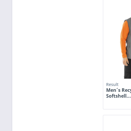
Result
Men´s Recy
Softshell..