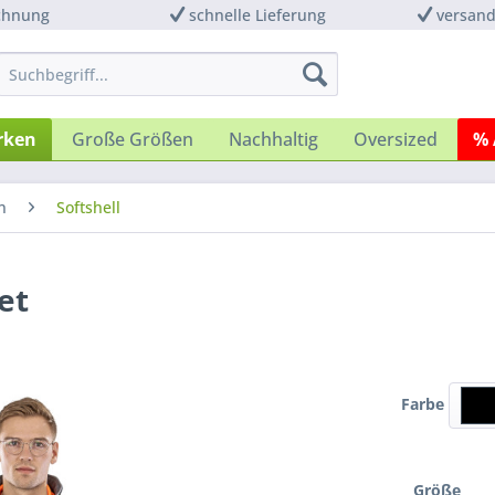
chnung
schnelle Lieferung
versand
rken
Große Größen
Nachhaltig
Oversized
% 
n
Softshell
et
Farbe
Größe