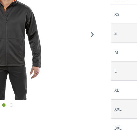
XS
S
M
L
XL
XXL
3XL