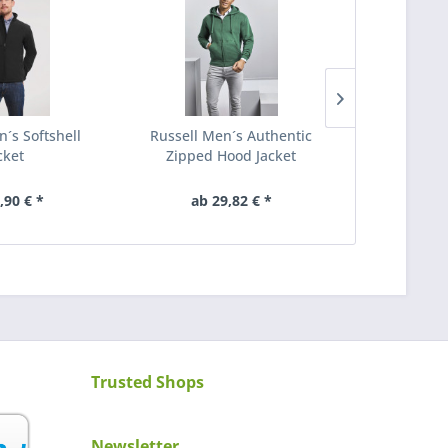
n´s Softshell
Russell Men´s Authentic
Russell La
cket
Zipped Hood Jacket
Zipped 
,90 € *
ab 29,82 € *
29
Trusted Shops
Newsletter