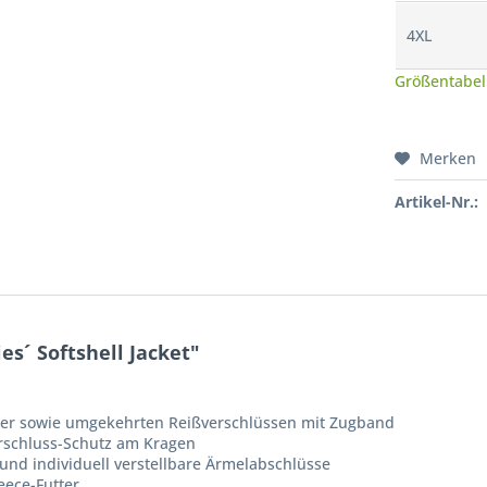
4XL
Größentabel
Merken
Artikel-Nr.:
s´ Softshell Jacket"
tter sowie umgekehrten Reißverschlüssen mit Zugband
rschluss-Schutz am Kragen
und individuell verstellbare Ärmelabschlüsse
ece-Futter