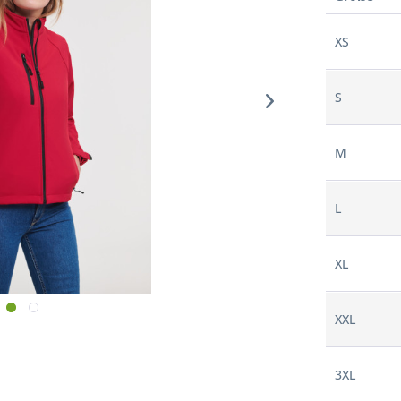
XS
S
M
L
XL
XXL
3XL