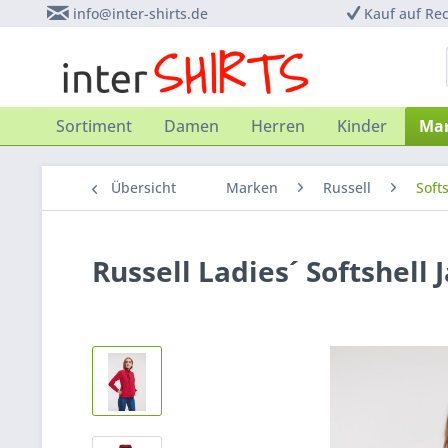
info@inter-shirts.de
Kauf auf Re
Sortiment
Damen
Herren
Kinder
Ma
Übersicht
Marken
Russell
Soft
Russell Ladies´ Softshell 