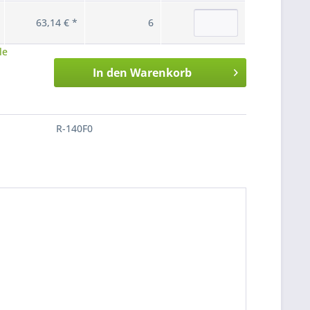
63,14 € *
6
le
In den
Warenkorb
R-140F0