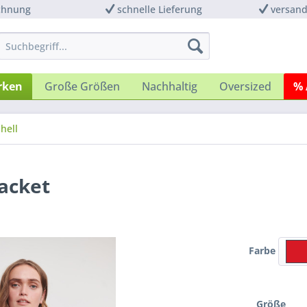
chnung
schnelle Lieferung
versand
rken
Große Größen
Nachhaltig
Oversized
% 
shell
Jacket
Farbe
Größe