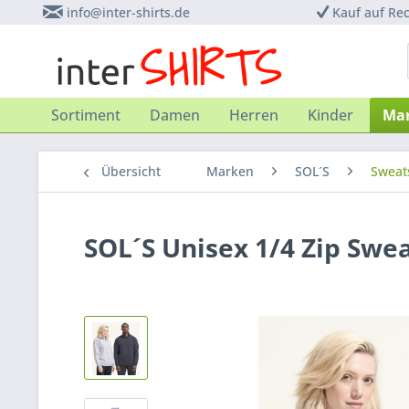
info@inter-shirts.de
Kauf auf Re
Sortiment
Damen
Herren
Kinder
Ma
Übersicht
Marken
SOL´S
Sweat
SOL´S Unisex 1/4 Zip Swe