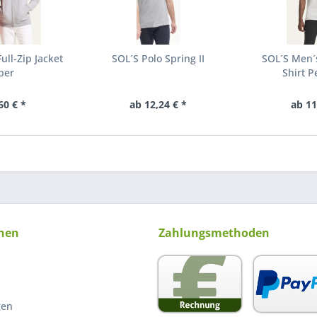
ull-Zip Jacket
SOL´S Polo Spring II
SOL´S Men´
per
Shirt 
60 € *
ab 12,24 € *
ab 11
nen
Zahlungsmethoden
gen