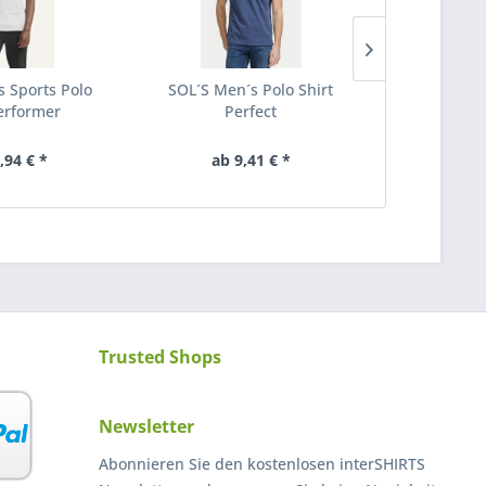
s Sports Polo
SOL´S Men´s Polo Shirt
SOL´S Uni
Performer
Perfect
P
,94 € *
ab 9,41 € *
ab 1
Trusted Shops
Newsletter
Abonnieren Sie den kostenlosen interSHIRTS