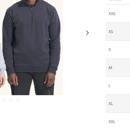
XXS
XS
S
M
L
XL
XXL