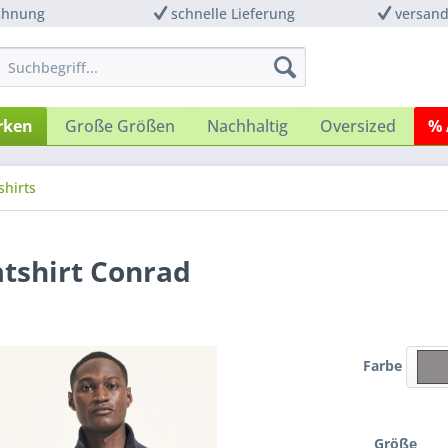
chnung
schnelle Lieferung
versand
rken
Große Größen
Nachhaltig
Oversized
% 
shirts
atshirt Conrad
Farbe
Größe