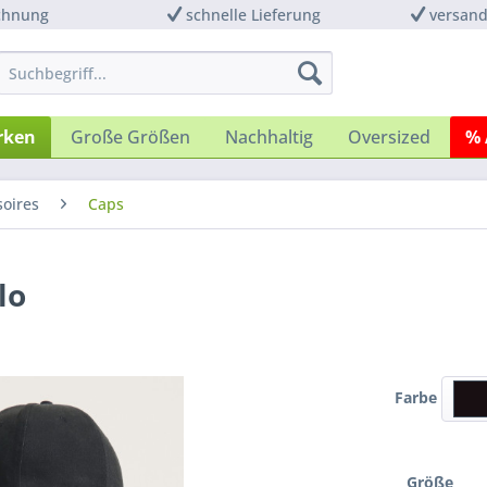
chnung
schnelle Lieferung
versand
rken
Große Größen
Nachhaltig
Oversized
% 
soires
Caps
lo
Farbe
Größe