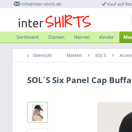
info@inter-shirts.de
Kauf auf Re
Sortiment
Damen
Herren
Kinder
Ma
Übersicht
Marken
SOL´S
Acces
SOL´S Six Panel Cap Buffa