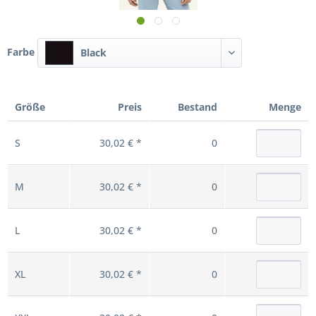
Farbe
Black
Größe
Preis
Bestand
Menge
S
30,02 € *
0
M
30,02 € *
0
L
30,02 € *
0
XL
30,02 € *
0