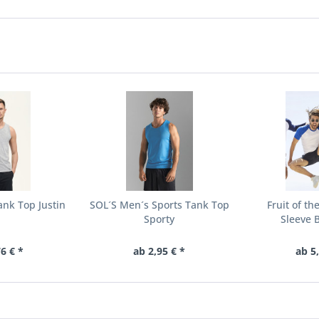
nk Top Justin
SOL´S Men´s Sports Tank Top
Fruit of t
Sporty
Sleeve 
6 € *
ab 2,95 € *
ab 5