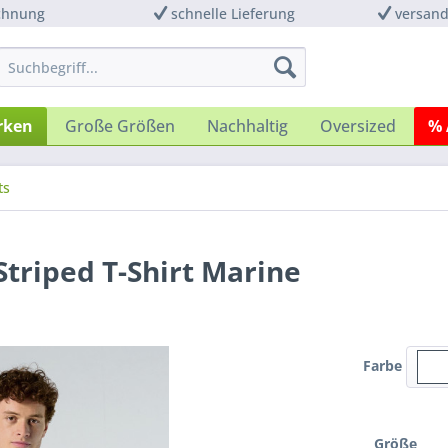
chnung
schnelle Lieferung
versand
rken
Große Größen
Nachhaltig
Oversized
% 
ts
Striped T-Shirt Marine
Farbe
Größe