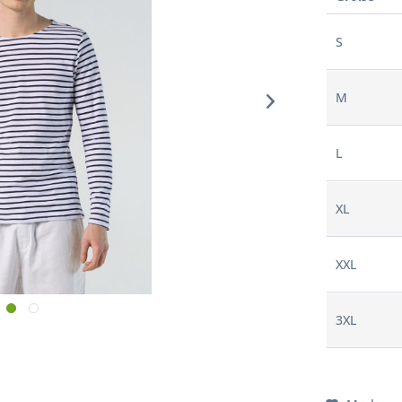
S
M
L
XL
XXL
3XL