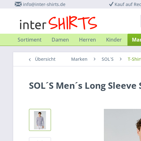
info@inter-shirts.de
Kauf auf Re
Sortiment
Damen
Herren
Kinder
Ma
Übersicht
Marken
SOL´S
T-Shir
SOL´S Men´s Long Sleeve 