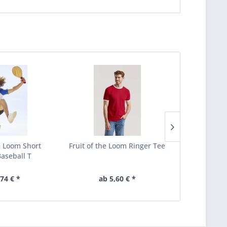
he Loom Short
Fruit of the Loom Ringer Tee
Fruit 
Baseball T
Valueweigh
,74 € *
ab 5,60 € *
ab 