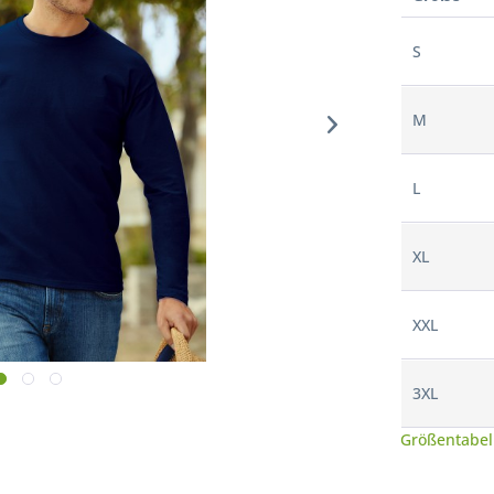
S
M
L
XL
XXL
3XL
Größentabel