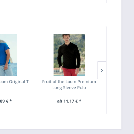
Loom Original T
Fruit of the Loom Premium
Fruit of the
Long Sleeve Polo
Jog Pa
,89 € *
ab 11,17 € *
12