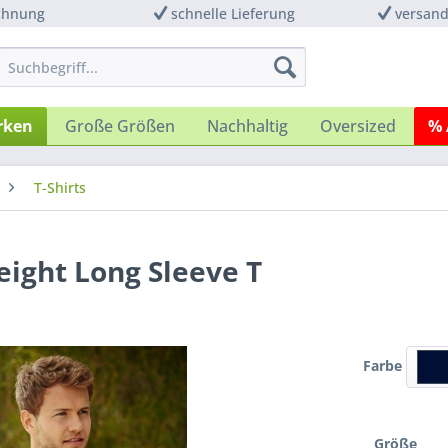
chnung
schnelle Lieferung
versand
rken
Große Größen
Nachhaltig
Oversized
% 
T-Shirts
eight Long Sleeve T
Farbe
Größe