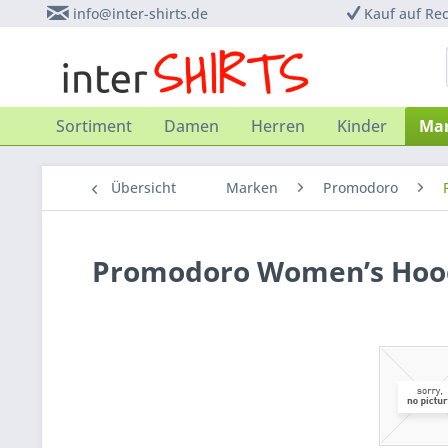
info@inter-shirts.de
Kauf auf Re
Sortiment
Damen
Herren
Kinder
Ma
Übersicht
Marken
Promodoro
Promodoro Women’s Hood