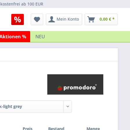
kostenfrei ab 100 EUR
Mein Konto
0,00 € *
Aktionen %
NEU
k-light grey
Preis
Bestand
Menge