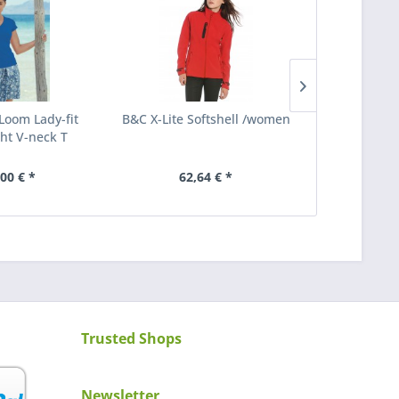
 Loom Lady-fit
B&C X-Lite Softshell /women
Promodo
ht V-neck T
Softshe
,00 € *
62,64 € *
ab 6
Trusted Shops
Newsletter