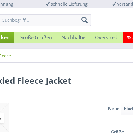
chnung
schnelle Lieferung
versand
rken
Große Größen
Nachhaltig
Oversized
% 
Fleece
ed Fleece Jacket
Farbe
blac
Größe