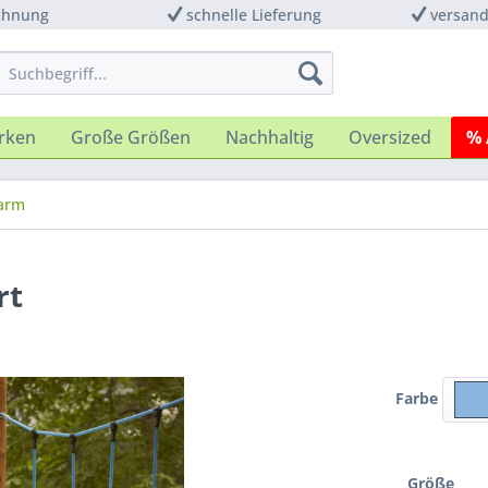
chnung
schnelle Lieferung
versand
rken
Große Größen
Nachhaltig
Oversized
% 
arm
rt
Farbe
Größe