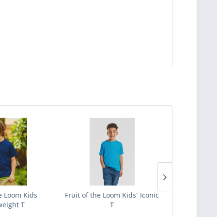
he Loom Kids
Fruit of the Loom Kids´ Iconic
Fruit of the
eight T
T