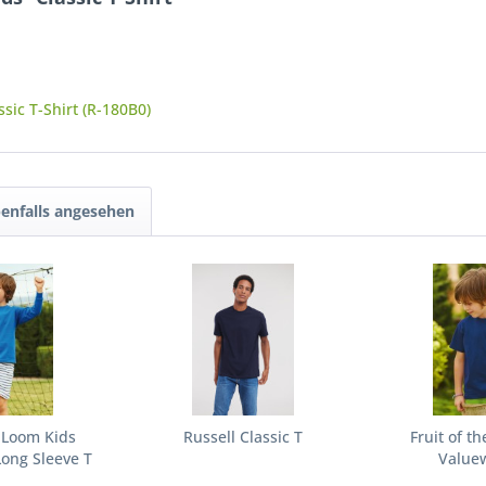
sic T-Shirt (R-180B0)
enfalls angesehen
e Loom Kids
Russell Classic T
Fruit of t
ong Sleeve T
Valuew