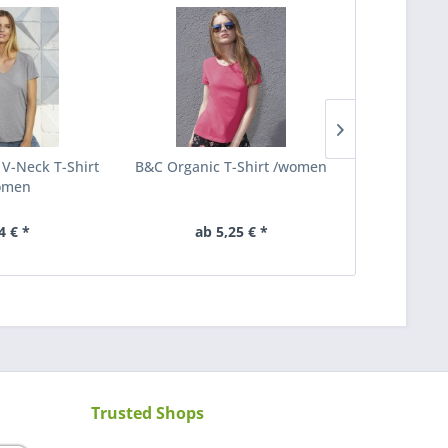
 V-Neck T-Shirt
B&C Organic T-Shirt /women
B&C Triblend
omen
4 € *
ab 5,25 € *
7,
Trusted Shops