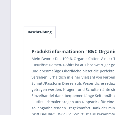
Beschreibung
Produktinformationen "B&C Organi
Mein Favorit: Das 100 % Organic Cotton V-neck
luxuriöse Damen-T-Shirt ist aus hochwertiger 
und ebenmäßige Oberfläche bietet die perfekte 
versehen. Erhältlich in einer Vielzahl von Farb
Schnitt/Passform Dieses aufs Wesentliche reduz
getragen werden. Kragen- und Schulternähte si
Einzelhandel dank bequemer Länge Seitennähte s
Outfits Schmaler Kragen aus Rippstrick für ei
so langanhaltenden Tragekomfort Dank der minim
Griff Das B&C TW045 V T-Shirt ist aus gekämmte