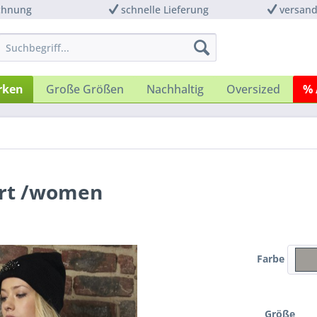
chnung
schnelle Lieferung
versand
rken
Große Größen
Nachhaltig
Oversized
% 
irt /women
Farbe
Größe