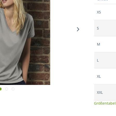
XS
S
M
L
XL
XXL
Größentabel