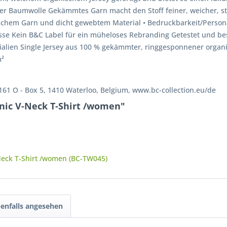
r Baumwolle Gekämmtes Garn macht den Stoff feiner, weicher, stär
hem Garn und dicht gewebtem Material • Bedruckbarkeit/Person
se Kein B&C Label für ein müheloses Rebranding Getestet und best
lien Single Jersey aus 100 % gekämmter, ringgesponnener organ
m²
 161 O - Box 5, 1410 Waterloo, Belgium, www.bc-collection.eu/de
nic V-Neck T-Shirt /women"
eck T-Shirt /women (BC-TW045)
enfalls angesehen