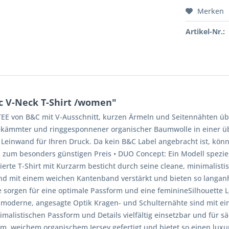
Merken
Artikel-Nr.:
c V-Neck T-Shirt /women"
 TEE von B&C mit V-Ausschnitt, kurzen Ärmeln und Seitennähten üb
gekämmter und ringgesponnener organischer Baumwolle in einer übe
Leinwand für Ihren Druck. Da kein B&C Label angebracht ist, könne
en zum besonders günstigen Preis • DUO Concept: Ein Modell speziell
ierte T-Shirt mit Kurzarm besticht durch seine cleane, minimali
nd mit einem weichen Kantenband verstärkt und bieten so langanh
orgen für eine optimale Passform und eine feminineSilhouette Lege
ne moderne, angesagte Optik Kragen- und Schulternähte sind mit 
alistischen Passform und Details vielfältig einsetzbar und für s
m, weichem organischem Jersey gefertigt und bietet so einen luxu