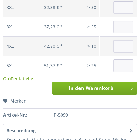
XXL
32,38 € *
> 50
3XL
37,23 € *
> 25
4XL
42,80 € *
> 10
5XL
51,37 € *
> 25
Größentabelle
In den
Warenkorb
Merken
Artikel-Nr.:
P-5099
Beschreibung
Sweatshirt, Elasthanbündchen an Arm und Saum, Molton