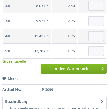
XXL
8,63 € *
> 50
3XL
9,92 € *
> 25
4XL
11,41 € *
> 25
5XL
13,70 € *
> 25
Größentabelle
In den
Warenkorb
Merken
Artikel-Nr.:
P-3099
Beschreibung
T-Shirt, Single Jersey, 100 % Baumwolle, 180 g/m², XS–5XL.