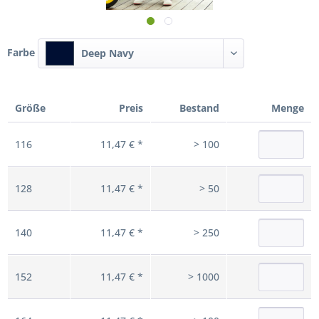
Farbe
Deep Navy
Größe
Preis
Bestand
Menge
116
11,47 € *
> 100
128
11,47 € *
> 50
140
11,47 € *
> 250
152
11,47 € *
> 1000